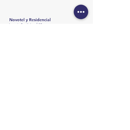
Novotel y Residencial
Lençois Paulistas / SP
Proyectos de instalación
Hotel con 120 habitaciones y
Residencial con 36 apartamentos
Área total
22.004,46 m²